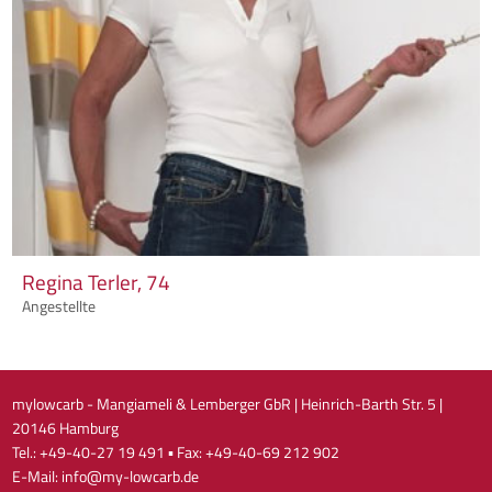
Regina Terler, 74
Angestellte
mylowcarb - Mangiameli & Lemberger GbR | Heinrich-Barth Str. 5 |
20146 Hamburg
Tel.:
+49-40-27 19 491
▪
Fax: +49-40-69 212 902
E-Mail:
info@my-lowcarb.de