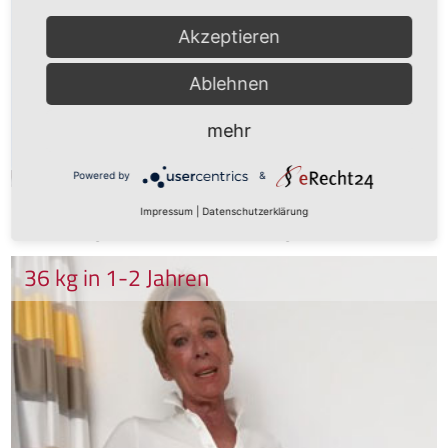
Akzeptieren
Ablehnen
mehr
Powered by
&
Sabrina Sakakini, 58
Impressum
|
Datenschutzerklärung
Selbstständig im Bereich Medienvermarktung
36 kg in 1-2 Jahren