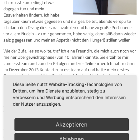
Ich musste unbedingt etwas
dagegen tun und mein
Essverhalten ändern. Ich habe
tagsüber kaum etwas gegessen und nur gearbeitet, abends verspürte
ich dann den Drang dieses nachzuholen und habe zu große Portionen -
vor allem Nudeln - zu mir genommen, habe salzig, dann süß dann wieder
salzig gegessen und meinen Appetit (nicht den Hunger!) stillen wollen.
Wie der Zufall es so wollte, traf ich eine Freundin, die mich auch noch vor
meiner Übergewichtsphase (von 10 Jahren) kannte. Sie erzählte mir
vom essteam und von den Erfolgen anderer Teilnehmer. Ich nahm dann
im Dezember 2013 Kontakt zum essteam auf und hatte mein erstes
Gespräch im Januar 2014. Dort lernte ich, dass Kohlenhydrate in der
Leber verstoffwechselt werden. Esse ich zuviel davon, macht meine
Diese Seite nutzt Website-Tracking-Technologien von
Leber daraus Fett und lagert es ein. Ist die Leber zu dick, bringt das
Dritten, um ihre Dienste anzubieten, stetig zu
meinen Stoffwechsel "außer Rand und Band".
verbessern und Werbung entsprechend den Interessen
der Nutzer anzuzeigen.
Aufgrund des Diabetes Typ II und der verfetteten Leber - mit den wirklich
sehr schlechten Werten - wurde mir vom essteam Hepafast empfohlen.
Das ist ein Eiweißpulver, reich an Ballaststoffen und an
leberentfettenden Inhaltsstoffen. Ich begann am ersten Februar-
Akzeptieren
Wochenende mit der Kur. Während der ersten zwei Wochen habe ich
dreimal am Tag den Shake getrunken, und zusätzlich durfte ich viel
Ablehnen