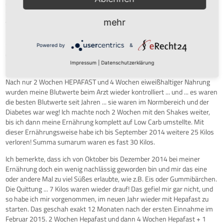
Gemüse essen. Das sättigt hervorragend und - obwohl ich schon viele
"Diäten" mit Shakes oder Heilfasten ausprobiert habe - fielen mir die 14
mehr
Tagen gar nicht schwer. Hepafast sättigt wirklich extrem gut. Ich nahm
in den ersten 2 Wochen zwar nur 4 Kilos ab, aber ich fühlte mich gut,
und der Wille, weiterzumachen war da. Nach den 2 Wochen ersetzte ich
Powered by
&
dann einen Shake pro Tag (abends) mit mylowcarb*-Mahlzeiten. Ich
bekam ausreichend Tipps, Ernährungspläne und Rezepte vom essteam.
Impressum
|
Datenschutzerklärung
Nach nur 2 Wochen HEPAFAST und 4 Wochen eiweißhaltiger Nahrung
wurden meine Blutwerte beim Arzt wieder kontrolliert ... und ... es waren
die besten Blutwerte seit Jahren ... sie waren im Normbereich und der
Diabetes war weg! Ich machte noch 2 Wochen mit den Shakes weiter,
bis ich dann meine Ernährung komplett auf Low Carb umstellte. Mit
dieser Ernährungsweise habe ich bis September 2014 weitere 25 Kilos
verloren! Summa sumarum waren es fast 30 Kilos.
Ich bemerkte, dass ich von Oktober bis Dezember 2014 bei meiner
Ernährung doch ein wenig nachlässig geworden bin und mir das eine
oder andere Mal zu viel Süßes erlaubte, wie z.B. Eis oder Gummibärchen.
Die Quittung ... 7 Kilos waren wieder drauf! Das gefiel mir gar nicht, und
so habe ich mir vorgenommen, im neuen Jahr wieder mit Hepafast zu
starten. Das geschah exakt 12 Monaten nach der ersten Einnahme im
Februar 2015. 2 Wochen Hepafast und dann 4 Wochen Hepafast + 1